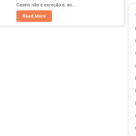
Casino não é exceção e, ao…
Read More