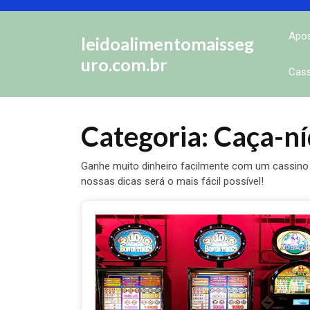
Skip
to
Apos
content
leidoalimentomaisseg
uro.com.br
Cass
Categoria:
Caça-ní
Ganhe muito dinheiro facilmente com um cassino 
nossas dicas será o mais fácil possível!