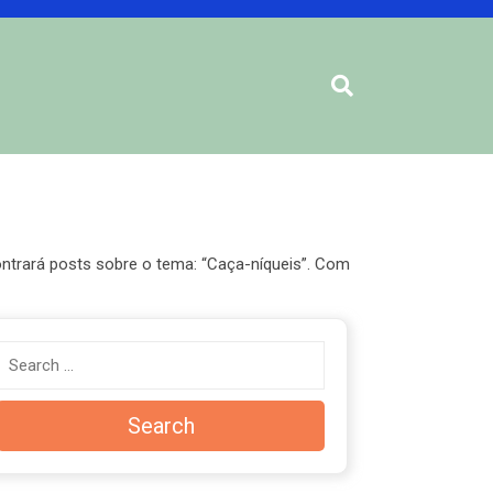
ntrará posts sobre o tema: “Caça-níqueis”. Com
Search