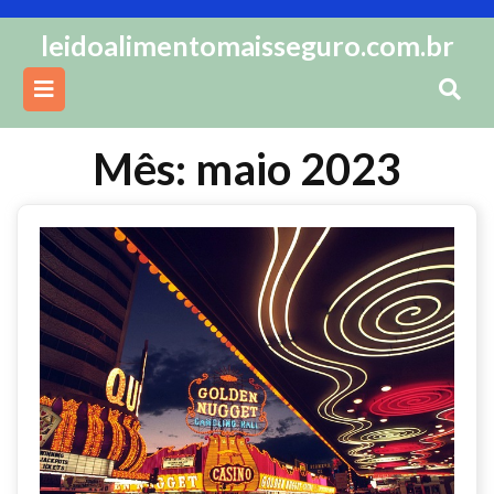
Skip
to
leidoalimentomaisseguro.com.br
content
Open
Button
Mês:
maio 2023