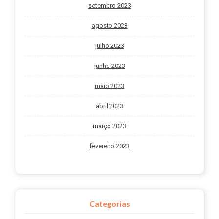
setembro 2023
agosto 2023
julho 2023
junho 2023
maio 2023
abril 2023
março 2023
fevereiro 2023
Categorias