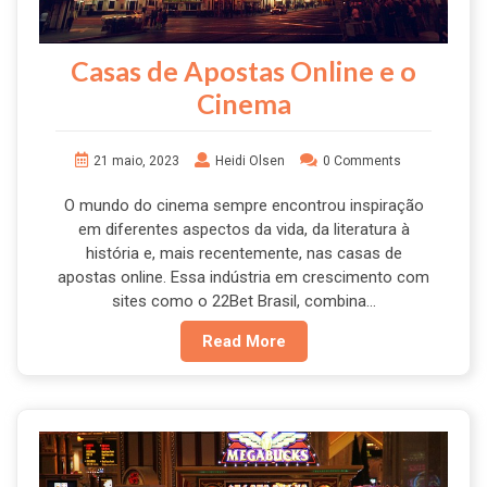
Casas de Apostas Online e o
Cinema
21 maio, 2023
Heidi Olsen
0 Comments
O mundo do cinema sempre encontrou inspiração
em diferentes aspectos da vida, da literatura à
história e, mais recentemente, nas casas de
apostas online. Essa indústria em crescimento com
sites como o 22Bet Brasil, combina…
Read More