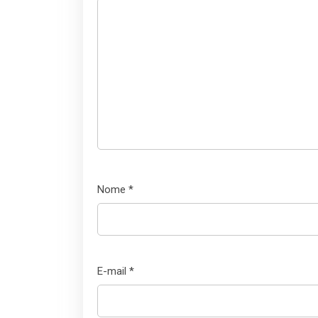
Nome
*
E-mail
*