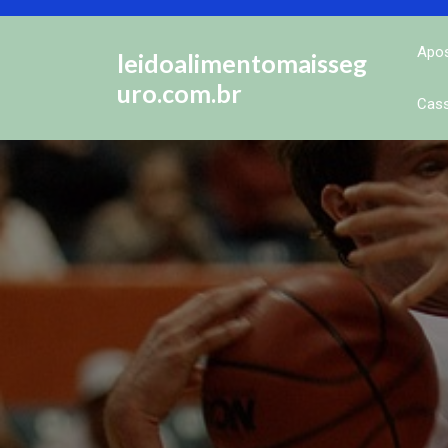
Skip
to
Apos
content
leidoalimentomaisseg
uro.com.br
Cass