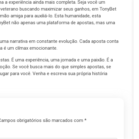
rna a experiência ainda mais completa. Seja você um
 veterano buscando maximizar seus ganhos, em TonyBet
ão amiga para auxiliá-lo. Esta humanidade, esta
onyBet não apenas uma plataforma de apostas, mas uma
 uma narrativa em constante evolução. Cada aposta conta
ria é um clímax emocionante.
tas. É uma experiência, uma jornada e uma paixão. É a
moção. Se você busca mais do que simples apostas, se
lugar para você. Venha e escreva sua própria história
ampos obrigatórios são marcados com
*