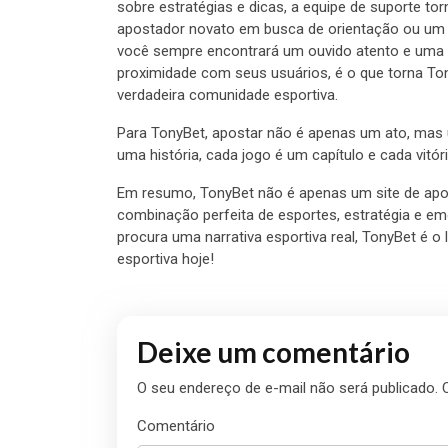
sobre estratégias e dicas, a equipe de suporte to
apostador novato em busca de orientação ou um
você sempre encontrará um ouvido atento e uma m
proximidade com seus usuários, é o que torna T
verdadeira comunidade esportiva.
Para TonyBet, apostar não é apenas um ato, mas
uma história, cada jogo é um capítulo e cada vitó
Em resumo, TonyBet não é apenas um site de apos
combinação perfeita de esportes, estratégia e e
procura uma narrativa esportiva real, TonyBet é o 
esportiva hoje!
Deixe um comentário
O seu endereço de e-mail não será publicado.
C
Comentário