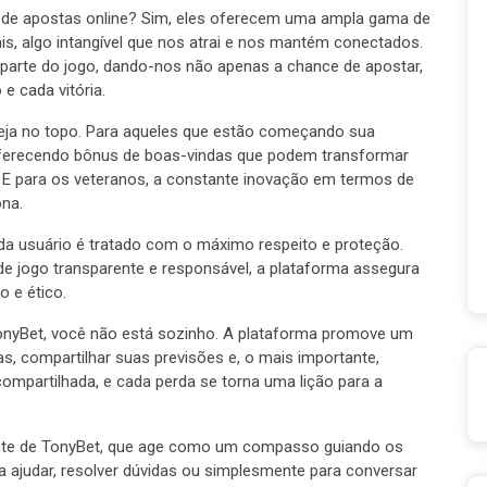
 de apostas online? Sim, eles oferecem uma ampla gama de
s, algo intangível que nos atrai e nos mantém conectados.
 parte do jogo, dando-nos não apenas a chance de apostar,
e cada vitória.
ja no topo. Para aqueles que estão começando sua
oferecendo bônus de boas-vindas que podem transformar
 E para os veteranos, a constante inovação em termos de
ona.
ada usuário é tratado com o máximo respeito e proteção.
de jogo transparente e responsável, a plataforma assegura
 e ético.
onyBet, você não está sozinho. A plataforma promove um
, compartilhar suas previsões e, o mais importante,
compartilhada, e cada perda se torna uma lição para a
nte de TonyBet, que age como um compasso guiando os
 ajudar, resolver dúvidas ou simplesmente para conversar