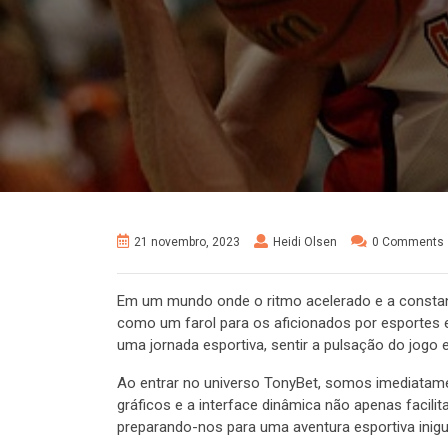
21 novembro, 2023
Heidi Olsen
0 Comments
Em um mundo onde o ritmo acelerado e a const
como um farol para os aficionados por esportes 
uma jornada esportiva, sentir a pulsação do jogo 
Ao entrar no universo TonyBet, somos imediatame
gráficos e a interface dinâmica não apenas faci
preparando-nos para uma aventura esportiva inigu