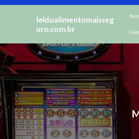
Skip
to
Apos
content
leidoalimentomaisseg
uro.com.br
Cass
M