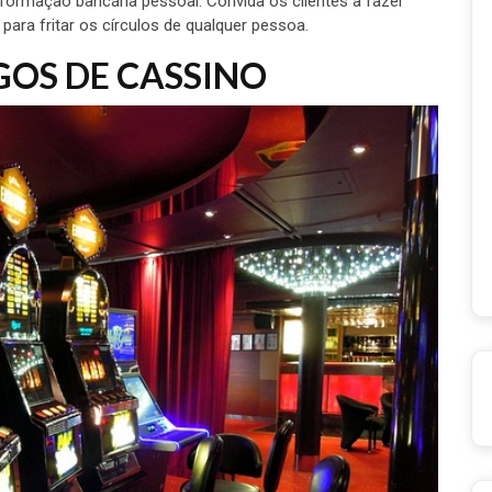
formação bancária pessoal. Convida os clientes a fazer
para fritar os círculos de qualquer pessoa.
GOS DE CASSINO