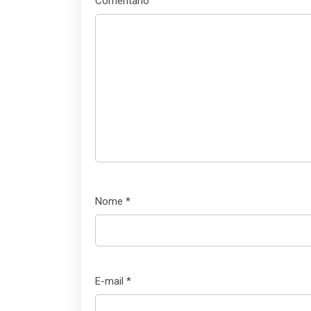
Comentário
Nome
*
E-mail
*