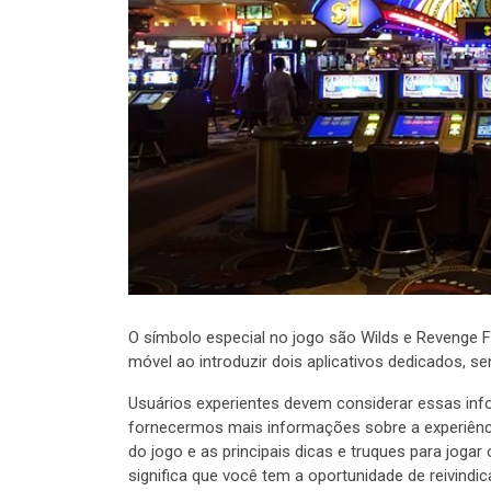
O símbolo especial no jogo são Wilds e Revenge 
móvel ao introduzir dois aplicativos dedicados, s
Usuários experientes devem considerar essas in
fornecermos mais informações sobre a experiênci
do jogo e as principais dicas e truques para jogar
significa que você tem a oportunidade de reivin