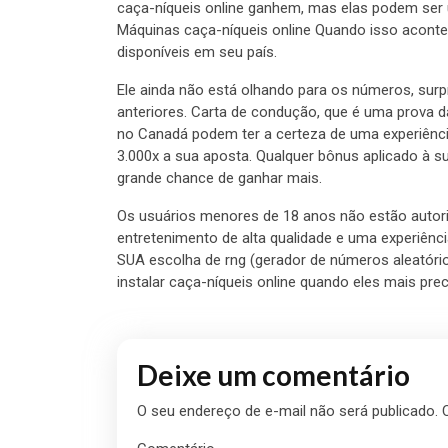
caça-níqueis online ganhem, mas elas podem ser
Máquinas caça-níqueis online Quando isso aconte
disponíveis em seu país.
Ele ainda não está olhando para os números, su
anteriores. Carta de condução, que é uma prova da
no Canadá podem ter a certeza de uma experiênci
3.000x a sua aposta. Qualquer bônus aplicado à s
grande chance de ganhar mais.
Os usuários menores de 18 anos não estão autoriz
entretenimento de alta qualidade e uma experiênci
SUA escolha de rng (gerador de números aleatório
instalar caça-níqueis online quando eles mais pre
Deixe um comentário
O seu endereço de e-mail não será publicado.
C