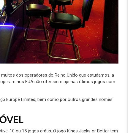
 muitos dos operadores do Reino Unido que estudamos, a
e operam nos EUA não oferecem apenas ótimos jogos com
Tgp Europe Limited, bem como por outros grandes nomes
MÓVEL
ive, 10 ou 15 jogos grátis. O jogo Kings Jacks or Better tem