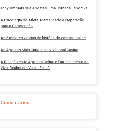
TonyBet: Mais que Apostas, uma Jornada Esportiva!
A Psicologia do Atleta: Mentalidade e Preparação
para a Competição
As 5 maiores vitórias da história do cassino online
As Apostas Mais Curiosas no National Casino
A Relação entre Apostas Online e Entretenimento ao
Vivo: Realmente Vale a Pena?
Comentários