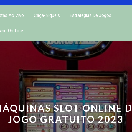
tas Ao Vivo
Caça-Níqueis
Estratégias De Jogos
ino On-Line
ÁQUINAS SLOT ONLINE 
JOGO GRATUITO 2023