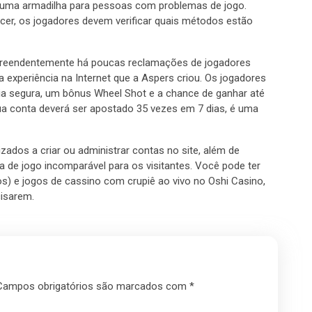
 uma armadilha para pessoas com problemas de jogo.
cer, os jogadores devem verificar quais métodos estão
rpreendentemente há poucas reclamações de jogadores
 experiência na Internet que a Aspers criou. Os jogadores
a segura, um bônus Wheel Shot e a chance de ganhar até
ua conta deverá ser apostado 35 vezes em 7 dias, é uma
ados a criar ou administrar contas no site, além de
a de jogo incomparável para os visitantes. Você pode ter
s) e jogos de cassino com crupiê ao vivo no Oshi Casino,
cisarem.
ampos obrigatórios são marcados com
*