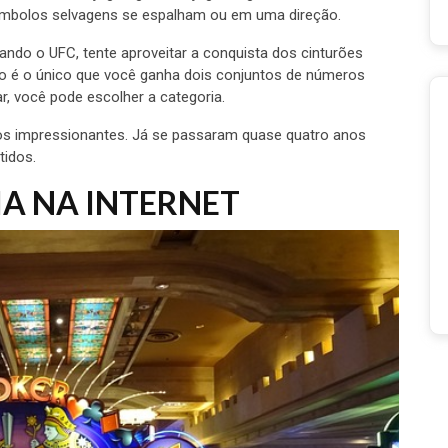
ímbolos selvagens se espalham ou em uma direção.
ando o UFC, tente aproveitar a conquista dos cinturões
o é o único que você ganha dois conjuntos de números
, você pode escolher a categoria.
icos impressionantes. Já se passaram quase quatro anos
tidos.
IA NA INTERNET