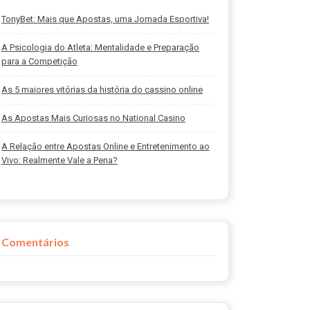
TonyBet: Mais que Apostas, uma Jornada Esportiva!
A Psicologia do Atleta: Mentalidade e Preparação
para a Competição
As 5 maiores vitórias da história do cassino online
As Apostas Mais Curiosas no National Casino
A Relação entre Apostas Online e Entretenimento ao
Vivo: Realmente Vale a Pena?
Comentários