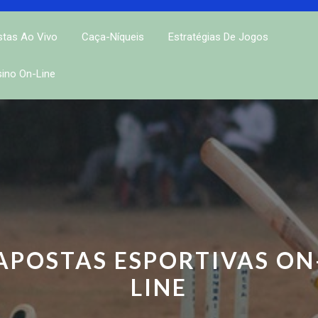
tas Ao Vivo
Caça-Níqueis
Estratégias De Jogos
ino On-Line
APOSTAS ESPORTIVAS ON
LINE