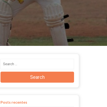
Search
Posts recentes