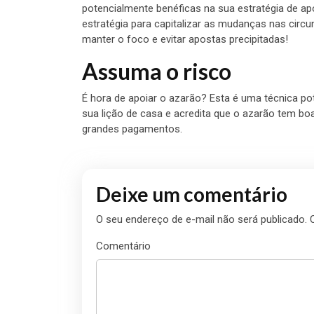
potencialmente benéficas na sua estratégia de a
estratégia para capitalizar as mudanças nas cir
manter o foco e evitar apostas precipitadas!
Assuma o risco
É hora de apoiar o azarão? Esta é uma técnica po
sua lição de casa e acredita que o azarão tem bo
grandes pagamentos.
Deixe um comentário
O seu endereço de e-mail não será publicado.
C
Comentário