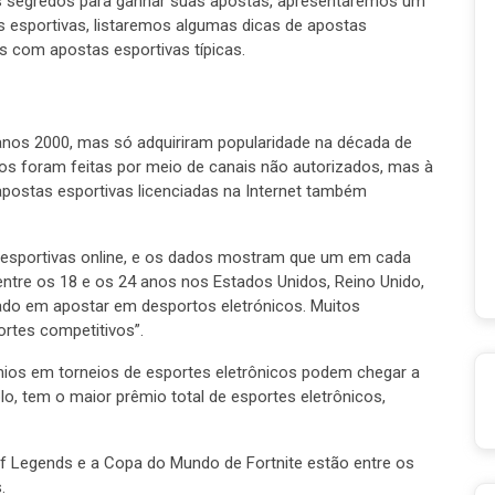
s segredos para ganhar suas apostas, apresentaremos um
s esportivas, listaremos algumas dicas de apostas
 com apostas esportivas típicas.
nos 2000, mas só adquiriram popularidade na década de
os foram feitas por meio de canais não autorizados, mas à
apostas esportivas licenciadas na Internet também
 desportivas online, e os dados mostram que um em cada
tre os 18 e os 24 anos nos Estados Unidos, Reino Unido,
sado em apostar em desportos eletrónicos. Muitos
ortes competitivos”.
mios em torneios de esportes eletrônicos podem chegar a
o, tem o maior prêmio total de esportes eletrônicos,
f Legends e a Copa do Mundo de Fortnite estão entre os
.