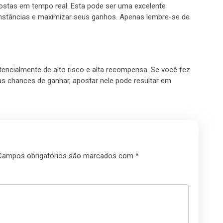
postas em tempo real. Esta pode ser uma excelente
cunstâncias e maximizar seus ganhos. Apenas lembre-se de
tencialmente de alto risco e alta recompensa. Se você fez
as chances de ganhar, apostar nele pode resultar em
ampos obrigatórios são marcados com
*