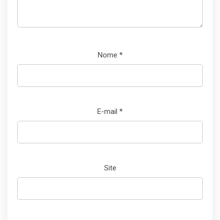
Nome
*
E-mail
*
Site