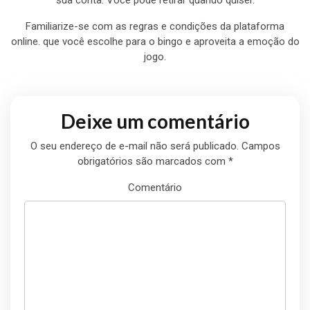
sua conta. Você pode retirar quando quiser.
Familiarize-se com as regras e condições da plataforma
online. que você escolhe para o bingo e aproveita a emoção do
jogo.
Deixe um comentário
O seu endereço de e-mail não será publicado.
Campos
obrigatórios são marcados com
*
Comentário