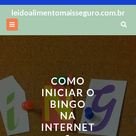
Skip
to
leidoalimentomaisseguro.com.br
content
Open
Button
COMO
INICIAR O
BINGO
NA
INTERNET